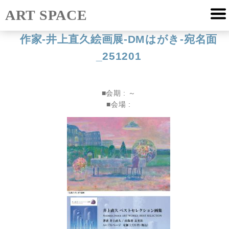
ART SPACE
作家-井上直久絵画展-DMはがき-宛名面
_251201
■会期 :
～
■会場 :